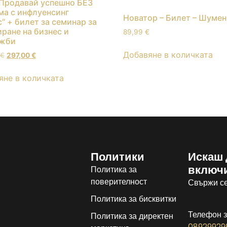
„Продавай успешно БЕЗ
ма с инфлуенсинг
Новатор – Билет – Шумен
“ + билет за семинар за
ране на бизнес и
89,99
€
жби
Добавяне в количката
€
297,00
€
яне в количката
Политики
Искаш 
включ
Политика за
поверителност
Свържи се
Политика за бисквитки
Телефон з
Политика за директен
08929929