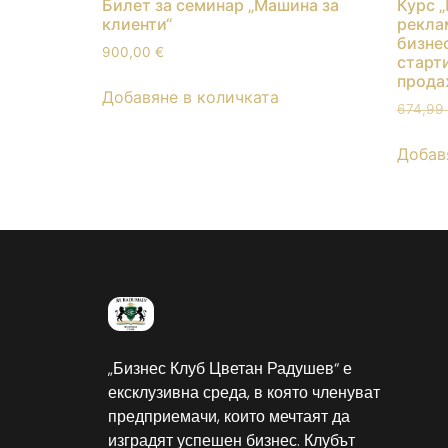
Билет за семинар „Машина за
Курс 
клиенти“
рекла
бизнес
900,00
€
старти
прода
Добавяне в количката
674,99
Добав
„Бизнес Клуб Цветан Радушев“ е
ексклузивна среда, в която членуват
предприемачи, които мечтаят да
изградят успешен бизнес. Клубът