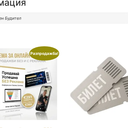
мация
ен Будител
Разпродажба!