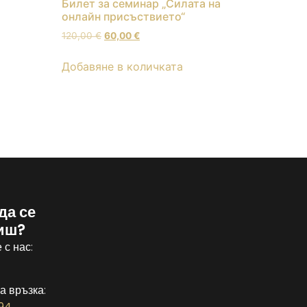
Билет за семинар „Силата на
онлайн присъствието“
120,00
€
60,00
€
Добавяне в количката
да се
иш?
 с нас:
а връзка:
94