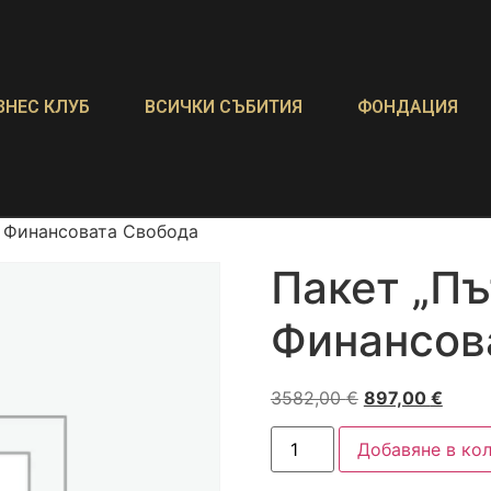
ЗНЕС КЛУБ
ВСИЧКИ СЪБИТИЯ
ФОНДАЦИЯ
м Финансовата Свобода
Пакет „Пъ
Финансов
3582,00
€
897,00
€
Добавяне в ко